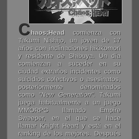
C
haos;Head
comienza con
Takumi Nishijo, un joven de 17
años con inclinaciones hikikomori
y residente de Shibuya. Un día
comienzan a suceder en su
ciudad extraños incidentes como
suicidios colectivos o asesinatos,
posteriormente denominados
como
"New Generation"
. Takumi
juega habitualmente a un juego
MMORPG llamado Empire
Sweeper, en el que se hace
llamar Knight Heart y está en el
ranking de los mejores. Después