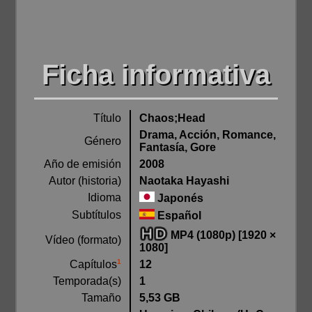
Ficha informativa
Título
Chaos;Head
Drama, Acción, Romance,
Género
Fantasía, Gore
Año de emisión
2008
Autor (historia)
Naotaka Hayashi
Idioma
Japonés
Subtítulos
Español
MP4 (1080p) [1920 ×
Vídeo (formato)
1080]
1
12
Capítulos
Temporada(s)
1
Tamaño
5,53 GB