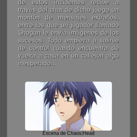
de estos incidentes recibe a
través del chat de dicho juego un
montón de mensajes extraños,
entre los que un jugador llamado
Shogun le envía imágenes de los
sucesos. Todo empieza a salirse
de control cuando encuentra de
vuelta a casa en un callejón algo
inesperado...
Escena de Chaos;Head