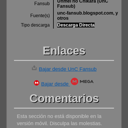
Unmei no Chikara (UnC
Fansub
Fansub)
unc-fansub.blogspot.com, y
Fuente(s)
otros
Tipo descarga
Descarga Directa
Enlaces
Bajar desde UnC Fansub
Bajar desde
Comentarios
Esta sección no está disponible en la
versión móvil. Disculpa las molestias.