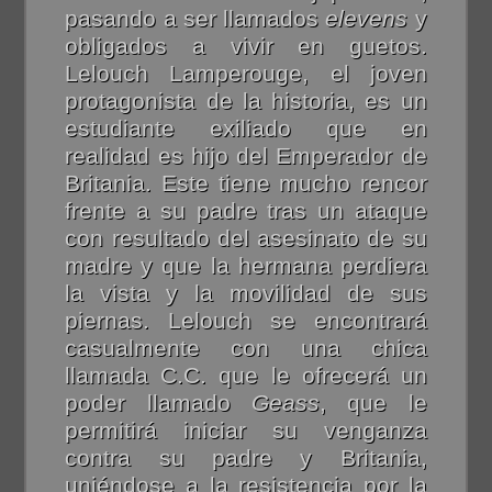
pasando a ser llamados
elevens
y
obligados a vivir en guetos.
Lelouch Lamperouge, el joven
protagonista de la historia, es un
estudiante exiliado que en
realidad es hijo del Emperador de
Britania. Este tiene mucho rencor
frente a su padre tras un ataque
con resultado del asesinato de su
madre y que la hermana perdiera
la vista y la movilidad de sus
piernas. Lelouch se encontrará
casualmente con una chica
llamada C.C. que le ofrecerá un
poder llamado
Geass
, que le
permitirá iniciar su venganza
contra su padre y Britania,
uniéndose a la resistencia por la