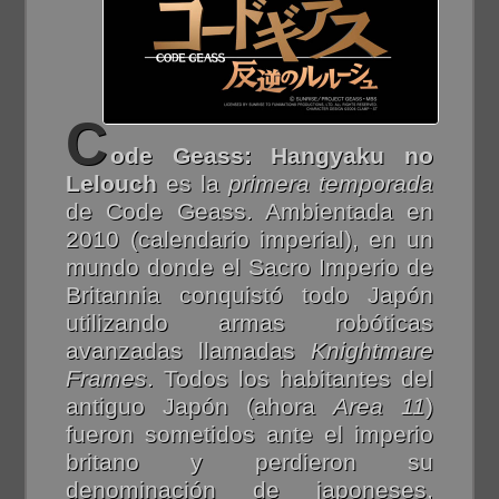
C
ode Geass: Hangyaku no
Lelouch
es la
primera temporada
de Code Geass. Ambientada en
2010 (calendario imperial), en un
mundo donde el Sacro Imperio de
Britannia conquistó todo Japón
utilizando armas robóticas
avanzadas llamadas
Knightmare
Frames
. Todos los habitantes del
antiguo Japón (ahora
Area 11
)
fueron sometidos ante el imperio
britano y perdieron su
denominación de japoneses,