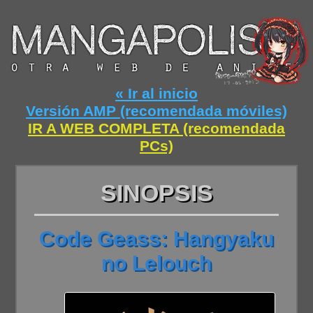
« Ir al inicio
Versión AMP (recomendada móviles)
IR A WEB COMPLETA (recomendada
PCs)
SINOPSIS
Code Geass: Hangyaku
no Lelouch