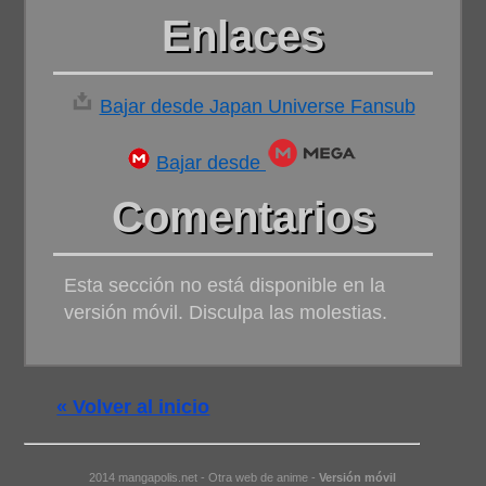
Enlaces
Bajar desde Japan Universe Fansub
Bajar desde
Comentarios
Esta sección no está disponible en la
versión móvil. Disculpa las molestias.
« Volver al inicio
2014 mangapolis.net - Otra web de anime -
Versión móvil