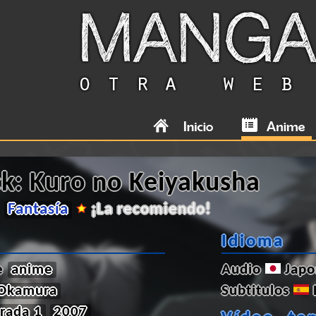
ck: Kuro no Keiyakusha
Fantasía
¡La recomiendo!
Idioma
de
anime
Audio
Japo
 Okamura
Subtitulos
rada 1
2007