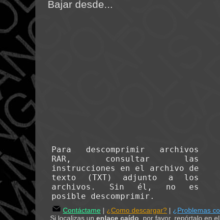
Bajar desde...
Para descomprimir archivos
RAR, consultar las
instrucciones en el archivo de
texto (TXT) adjunto a los
archivos. Sin él, no es
posible descomprimir.
Contáctame
|
¿Como descargar?
|
¿Problemas c
Si localizas un
enlace caído
, por favor, repórtalo en 