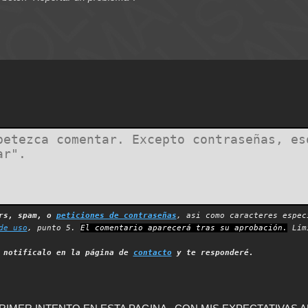
ers, spam, o
peticiones de contraseñas
, asi como caracteres espec
de uso
, punto 5.
El comentario aparecerá tras su aprobación.
Lími
,
notifícalo en la página de
contacto
y te responderé.