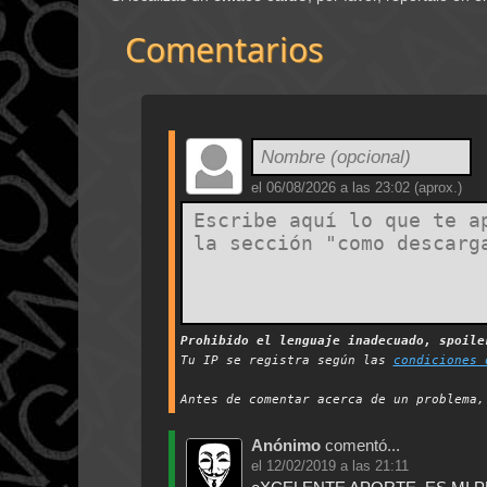
Comentarios
el
06/08/2026 a las 23:02
(aprox.)
Prohibido el lenguaje inadecuado, spoil
Tu IP se registra según las
condiciones 
Antes de comentar acerca de un problema
Anónimo
comentó...
el
12/02/2019 a las 21:11