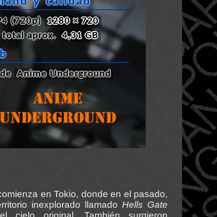
maño y calidad
4 (720p)
1280 × 720
total aprox.
4,31 GB
ub
 de
Anime Underground
omienza en Tokio, donde en el pasado,
rritorio inexplorado llamado
Hells Gate
el cielo original. También surgieron