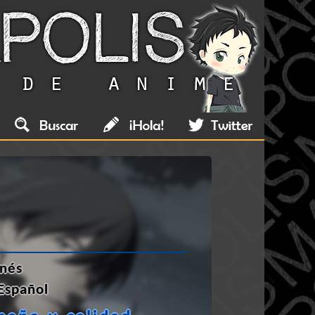
nés
Español