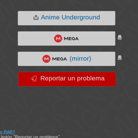
Anime Underground
(mirror)
Reportar un problema
on RAR?
el botón
"Reportar un problema"
.