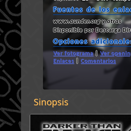
Fuentes de los enla
www.aunder.org y otras
Disponible por
Descarga Dir
Opciones adicionale
Ver fotograma
|
Ver openin
Enlaces
|
Comentarios
Sinopsis