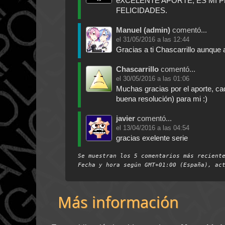
eXCELENTE APORTE, ES MI P
FELICIDADES.
Manuel (admin)
comentó...
el
31/05/2016 a las 12:44
Gracias a ti Chascarrillo aunque 
Chascarrillo
comentó...
el
30/05/2016 a las 01:06
Muchas gracias por el aporte, c
buena resolución) para mi :)
javier
comentó...
el
13/04/2016 a las 04:54
gracias exelente serie
Se muestran los 5 comentarios más recient
Fecha y hora según
GMT+01:00 (España)
, ac
Más información