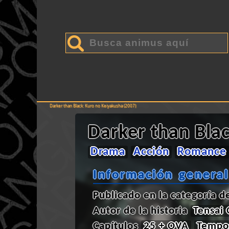
Darker than Black: Kuro no Keiyakusha (2007)
Darker than Bla
Drama
Acción
Romance
Información general
Publicado en la categoría 
Autor de la historia
Tensai
Capítulos
25 + OVA
Tempo