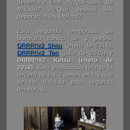
desenlace final. Â¿Qué será de
Mikado? Â¿Qué destino les
deparará a los Dollars?
Esta segunda temporada de
Durarara consta de 3 partes:
DRRR!!x2 Shou
(enero de 2015),
DRRR!!x2 Ten
(julio de 2015) y
DRRR!!x2 Ketsu (enero de
2016)
. Esta publicación recoge la
tercera de las 3 partes en las que
se ha dividido esta segunda
temporada.