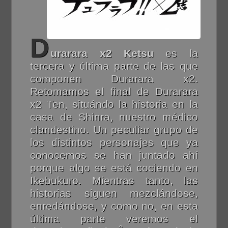
D
urarara x2 Ketsu
es la
tercera y última parte de las que
componen Durarara x2.
Retomamos el final de Durarara
x2 Ten, situándo la historia en la
casa de Shinra, nuestro médico
clandestino. Un peculiar grupo de
los distintos personajes que ya
conocemos se han juntado ahí
porque algo se está cociendo en
Ikebukuro. Mientras tanto, las
historias siguen mezclándose,
enredándose, y como no, en esta
última parte veremos el