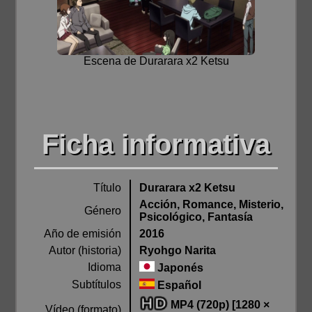
Escena de Durarara x2 Ketsu
Ficha informativa
Título
Durarara x2 Ketsu
Acción, Romance, Misterio,
Género
Psicológico, Fantasía
Año de emisión
2016
Autor (historia)
Ryohgo Narita
Idioma
Japonés
Subtítulos
Español
MP4 (720p) [1280 ×
Vídeo (formato)