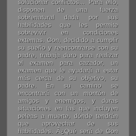
solucionar conflictos... Para ello,
disponen de una fuerza
sobrenatural dada por sus
habilidades que les permite
sobrevivir en condiciones
extemas. Gon, decidido a cumplir
su sueño y reencontrarse con su
padre, trabaja duro para realizar
el examen para cazador, un
examen que le ayudará a estar
más cerca de su objetivo, su
padre. En su camino se
encontrará con un montón de
amigos y enemigos, y duras
situaciones en las que incluyen
peleas a muerte, dónde tendrán
que aprovechar de sus
habilidades. Â¿Qué será de Gon