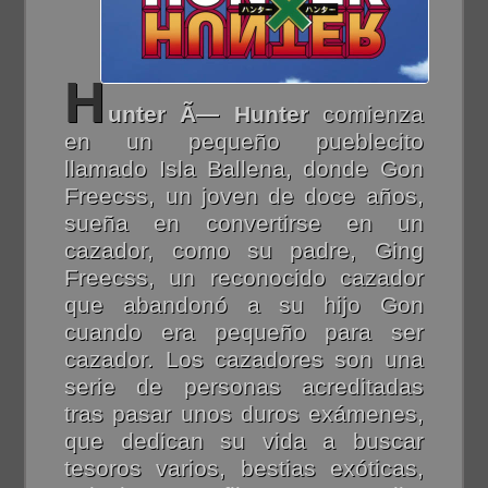
H
unter Ã— Hunter
comienza
en un pequeño pueblecito
llamado Isla Ballena, donde Gon
Freecss, un joven de doce años,
sueña en convertirse en un
cazador, como su padre, Ging
Freecss, un reconocido cazador
que abandonó a su hijo Gon
cuando era pequeño para ser
cazador. Los cazadores son una
serie de personas acreditadas
tras pasar unos duros exámenes,
que dedican su vida a buscar
tesoros varios, bestias exóticas,