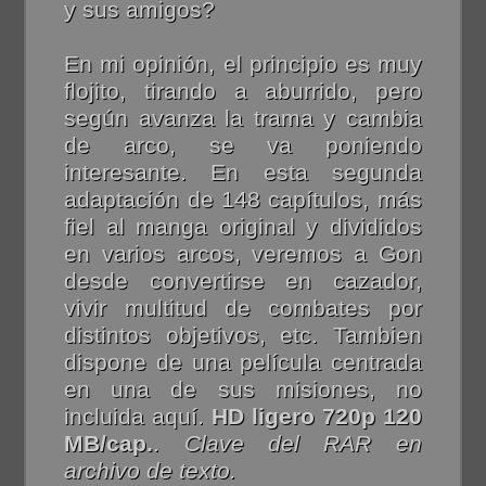
y sus amigos?
En mi opinión, el principio es muy
flojito, tirando a aburrido, pero
según avanza la trama y cambia
de arco, se va poniendo
interesante. En esta segunda
adaptación de 148 capítulos, más
fiel al manga original y divididos
en varios arcos, veremos a Gon
desde convertirse en cazador,
vivir multitud de combates por
distintos objetivos, etc. Tambien
dispone de una película centrada
en una de sus misiones, no
incluida aquí.
HD ligero 720p 120
MB/cap.
.
Clave del RAR en
archivo de texto.