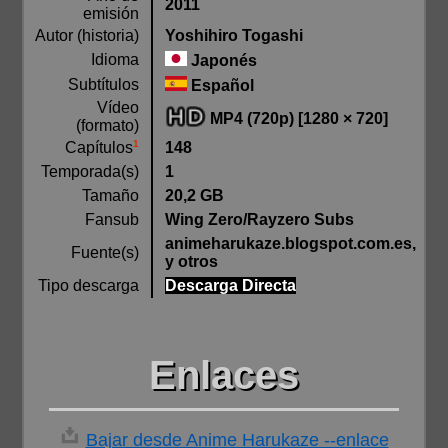
2011
emisión
Autor (historia)
Yoshihiro Togashi
Idioma
Japonés
Subtítulos
Español
Vídeo
MP4 (720p) [1280 × 720]
(formato)
1
148
Capítulos
Temporada(s)
1
Tamaño
20,2 GB
Fansub
Wing Zero/Rayzero Subs
animeharukaze.blogspot.com.es,
Fuente(s)
y otros
Tipo descarga
Descarga Directa
Enlaces
Bajar desde Anime Harukaze --enlace