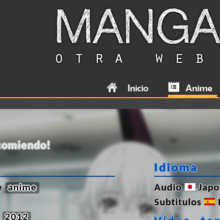
ecomiendo!
Idioma
de
anime
Audio
Japo
Subtitulos
2012