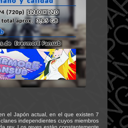
maño y calidad
4 (720p)
1280 × 720
total aprox.
3,85 GB
ub
os de
EvermorE Fansub
en el Japón actual, en el que existen 7
n clanes independientes cuyos miembros
ada rey. Los reyes están constantemente