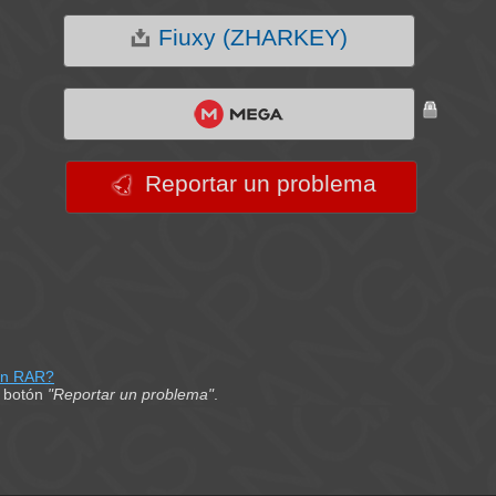
Fiuxy (ZHARKEY)
Reportar un problema
on RAR?
el botón
"Reportar un problema"
.