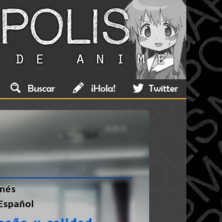
nés
Español