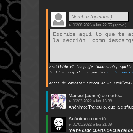
el
06/08/2026 a las 22:55
(aprox.)
Prohibido el lenguaje inadecuado, spoil
Tu IP se registra según las
condiciones 
Antes de comentar acerca de un problema
Manuel (admin)
comentó...
el
06/03/2022 a las 18:38
Anónimo: Tranquilo, que la disfrut
Anónimo
comentó...
el
01/03/2022 a las 21:09
me he dado cuenta de que del de 