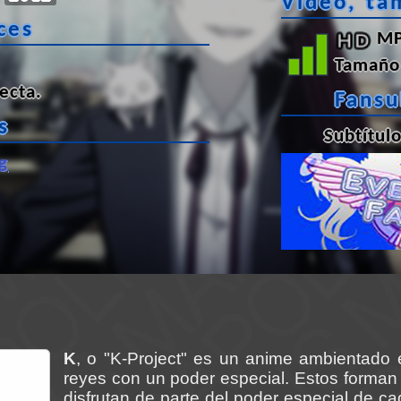
Vídeo, ta
ces
MP
Tamaño 
ecta
.
Fans
s
Subtítul
g
K
, o "K-Project" es un anime ambientado 
reyes con un poder especial. Estos forma
disfrutan de parte del poder especial de c