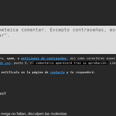
ers, spam, o
peticiones de contraseñas
, asi como caracteres espec
de uso
, punto 5.
El comentario aparecerá tras su aprobación.
Lími
,
notifícalo en la página de
contacto
y te responderé.
es!!
mega no faltan, disculpen las molestias