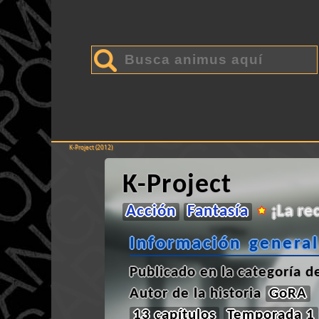
K-Project (2012)
K-Project
Acción
Fantasía
¡La r
Información general
Publicado en la categoría 
Autor de la historia
GoRA
13 capítulos
Temporada 1