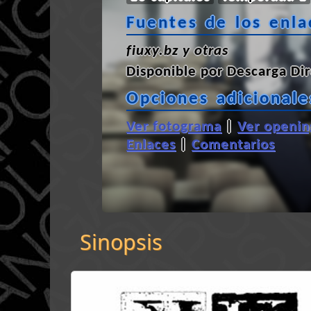
Fuentes de los enla
fiuxy.bz y otras
Disponible por
Descarga Dir
Opciones adicionale
Ver fotograma
|
Ver openin
Enlaces
|
Comentarios
Sinopsis