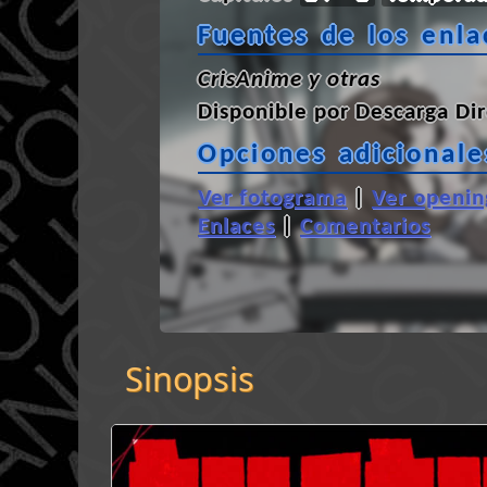
Fuentes de los enla
CrisAnime y otras
Disponible por
Descarga Dir
Opciones adicionale
Ver fotograma
|
Ver openin
Enlaces
|
Comentarios
Sinopsis