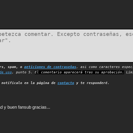
ers, spam, o
peticiones de contraseñas
, asi como caracteres espec
de uso
, punto 5.
El comentario aparecerá tras su aprobación.
Lími
,
notifícalo en la página de
contacto
y te responderé.
 y buen fansub gracias...