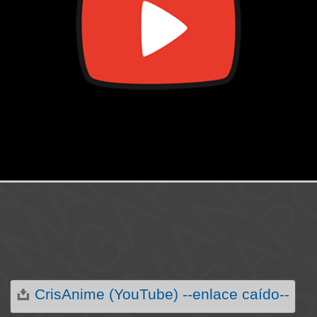
CrisAnime (YouTube) --enlace caído--