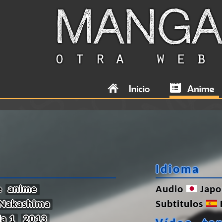
Idioma
de
anime
Audio
Japo
 Nakashima
Subtitulos
a 1
2013