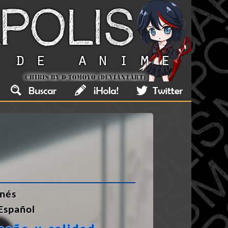
nés
Español