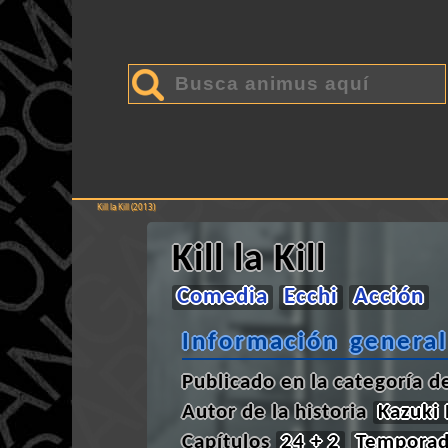
Kill la Kill (2013)
Kill la Kill
Comedia
Ecchi
Acción
Información general
Publicado en la categoría 
Autor de la historia
Kazuki
Capítulos
24 + 2
Temporad