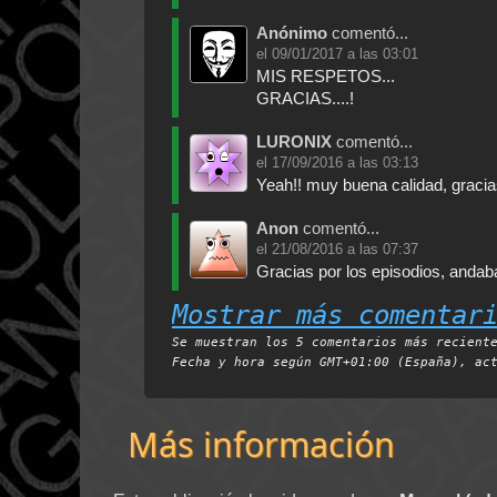
Anónimo
comentó...
el
09/01/2017 a las 03:01
MIS RESPETOS...
GRACIAS....!
LURONIX
comentó...
el
17/09/2016 a las 03:13
Yeah!! muy buena calidad, gracia
Anon
comentó...
el
21/08/2016 a las 07:37
Gracias por los episodios, andab
Mostrar más comentar
Se muestran los 5 comentarios más recient
Fecha y hora según
GMT+01:00 (España)
, ac
Más información