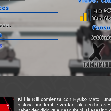
Vídeo, ta
ces
MP
Tamaño 
ecta
.
Fans
s
Subtítul
g
Kill la Kill
comienza con Ryuko Matoi, una 
historia una terrible verdad: alguien ha ase
haber decidido que descubrirá al asesino d