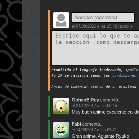
el
07/08/2026 a las 15:42
(aprox.)
Prohibido el lenguaje inadecuado, spoil
Tu IP se registra según las
condiciones 
Antes de comentar acerca de un problema
GohanElRey
comentó...
el
21/12/2017 a las 06:15
Muy buen anime excelente calidad
Fabi
comentó...
el
14/06/2017 a las 03:21
Gran anime. Aguante Ryuko