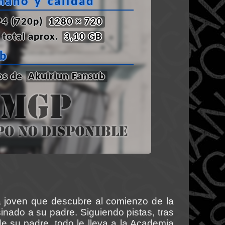
maño y calidad
4 (720p)
1280 × 720
total aprox.
3,10 GB
ub
os de
Akuiriun Fansub
joven que descubre al comienzo de la
sinado a su padre. Siguiendo pistas, tras
e su padre, todo le lleva a la Academia