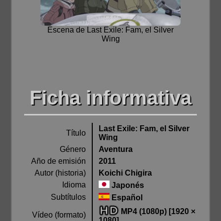
Escena de Last Exile: Fam, el Silver
Wing
Ficha informativa
Last Exile: Fam, el Silver
Título
Wing
Género
Aventura
Año de emisión
2011
Autor (historia)
Koichi Chigira
Idioma
Japonés
Subtítulos
Español
MP4 (1080p) [1920 ×
Vídeo (formato)
1080]