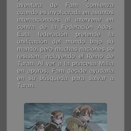
aventura de Fam comienza
cuando es involucrada en asuntos
internacionales al intervenir en
contra de la Federación Ades.
Esta federación pretende la
unificación del mundo bajo su
mando, pero muchas naciones se
resisten, incluyendo el Reino de
Turan. Al ver a la princesa Millia
en apuros, Fam decide ayudarla
en su búsqueda para salvar a
Turan.