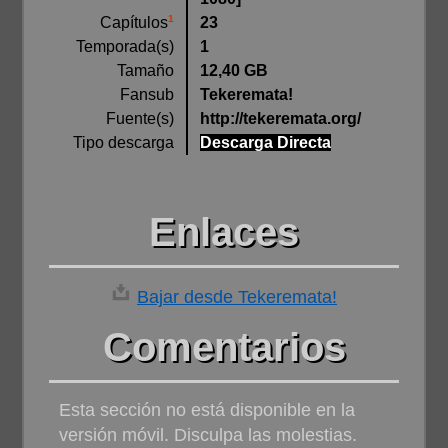
1
23
Capítulos
Temporada(s)
1
Tamaño
12,40 GB
Fansub
Tekeremata!
Fuente(s)
http://tekeremata.org/
Tipo descarga
Descarga Directa
Enlaces
Bajar desde Tekeremata!
Comentarios
Esta sección no está disponible en la
versión móvil. Disculpa las molestias.