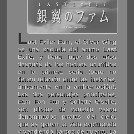
L
ast Exile: Fam, el Silver Wing
es una secuela del anime
Last
Exile
, y tiene lugar dos años
después de los hechos ocurridos
en la primera serie (pero no
tienen relación entre las historias,
únicamente en la ambientación).
Las dos personajes principales,
Fam Fan Fan y Collette Giselle,
son pilotos de vanship vespa
denominados piratas del cielo,
que se ganan la vida capturando
y vendiendo barcos de guerra. La