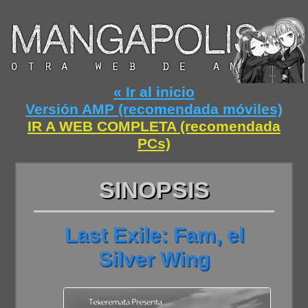
« Ir al inicio
Versión AMP (recomendada móviles)
IR A WEB COMPLETA (recomendada
PCs)
SINOPSIS
Last Exile: Fam, el
Silver Wing