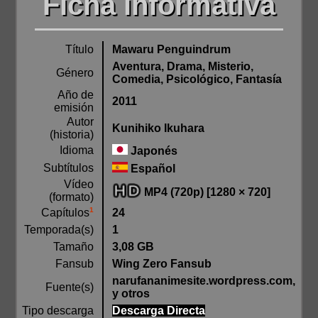
Ficha informativa
Título
Mawaru Penguindrum
Aventura, Drama, Misterio,
Género
Comedia, Psicológico, Fantasía
Año de
2011
emisión
Autor
Kunihiko Ikuhara
(historia)
Idioma
Japonés
Subtítulos
Español
Vídeo
MP4 (720p) [1280 × 720]
(formato)
1
24
Capítulos
Temporada(s)
1
Tamaño
3,08 GB
Fansub
Wing Zero Fansub
narufananimesite.wordpress.com,
Fuente(s)
y otros
Tipo descarga
Descarga Directa