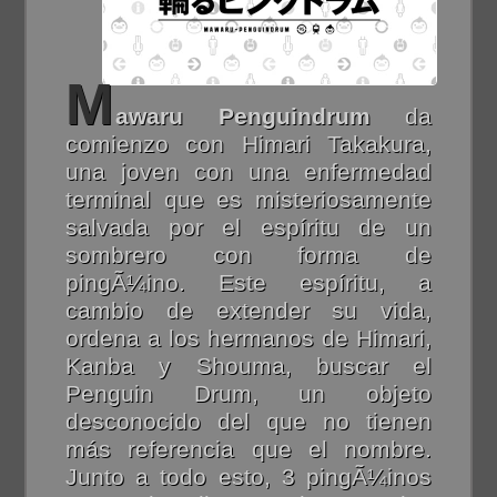
M
awaru Penguindrum
da
comienzo con Himari Takakura,
una joven con una enfermedad
terminal que es misteriosamente
salvada por el espíritu de un
sombrero con forma de
pingÃ¼ino. Este espíritu, a
cambio de extender su vida,
ordena a los hermanos de Himari,
Kanba y Shouma, buscar el
Penguin Drum, un objeto
desconocido del que no tienen
más referencia que el nombre.
Junto a todo esto, 3 pingÃ¼inos