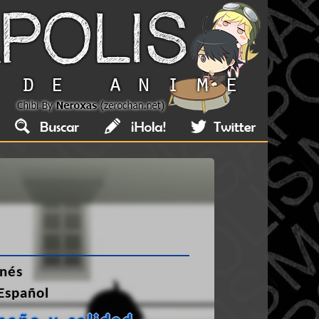
nés
Español