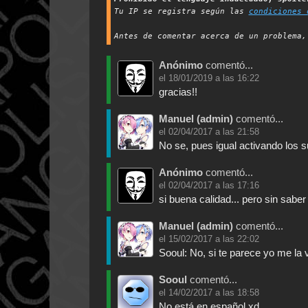
Tu IP se registra según las
condiciones 
Antes de comentar acerca de un problema
Anónimo
comentó...
el
18/01/2019 a las 16:22
gracias!!
Manuel (admin)
comentó...
el
02/04/2017 a las 21:58
No se, pues igual activando los s
Anónimo
comentó...
el
02/04/2017 a las 17:16
si buena calidad... pero sin sabe
Manuel (admin)
comentó...
el
15/02/2017 a las 22:02
Sooul: No, si te parece yo me la 
Sooul
comentó...
el
14/02/2017 a las 18:58
No está en español xd