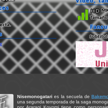
Vídeo, ta
ces
MK
Tamaño 
ecta
.
Fans
s
Subtítu
g
Nisemonogatari
es la secuela de
Bakemo
una segunda temporada de la saga monogatar
por Araragi Koyomi tiene como personaj