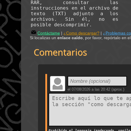
RAR, consultar las
instrucciones en el archivo de
texto (TXT) adjunto a los
archivos. Sin él, no es
posible descomprimir.
Contáctame
|
¿Como descargar?
|
¿Problemas c
Si localizas un
enlace caído
, por favor, repórtalo en 
Comentarios
el
07/08/2026 a las 20:42
(aprox.)
Prohibido el lenguaje inadecuado, spoil