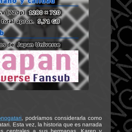
maño y calidad
V (720p)
1280 × 720
total aprox.
5,71 GB
ub
los de
Japan Universe
nogatari
, podríamos considerarla como
i. Esta vez, la historia que es narrada
es centrales a sus hermanas, Karen y