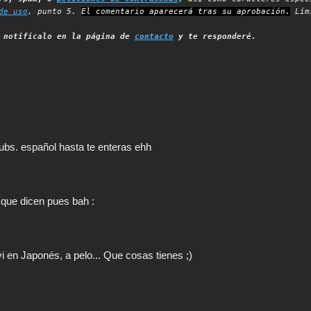
de uso
, punto 5.
El comentario aparecerá tras su aprobación.
Lími
,
notifícalo en la página de
contacto
y te responderé.
ubs. español hasta te enteras ehh
r que dicen pues bah :
vi en Japonés, a pelo... Que cosas tienes ;)