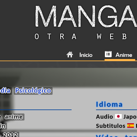
dia
Psicológico
Idioma
de
anime
Audio
Japo
sin
Subtitulos
2012