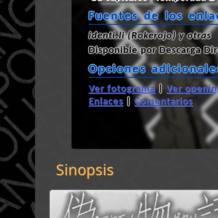
Fuentes de los enla
identi.li (Rokerojo) y otras
Disponible por
Descarga Dir
Opciones adicionale
Ver fotograma
|
Ver openin
Enlaces
|
Comentarios
Sinopsis