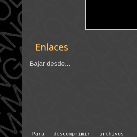
Enlaces
Bajar desde...
Para descomprimir archivos