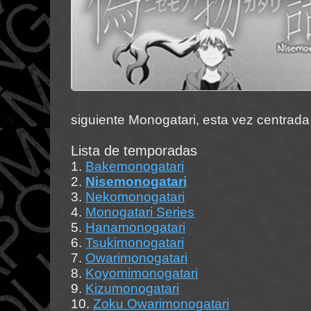
siguiente Monogatari, esta vez centra
Lista de temporadas
1.
Bakemonogatari
2.
Nisemonogatari
3.
Nekomonogatari
4.
Monogatari Series
5.
Hanamonogatari
6.
Tsukimonogatari
7.
Owarimonogatari
8.
Koyomimonogatari
9.
Kizumonogatari
10.
Zoku Owarimonogatari