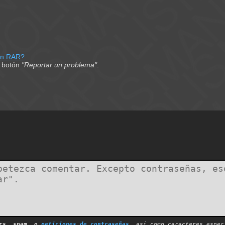
on RAR?
el botón
"Reportar un problema"
.
ers, spam, o
peticiones de contraseñas
, asi como caracteres espec