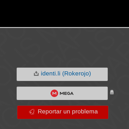
identi.li (Rokerojo)
Reportar un problema