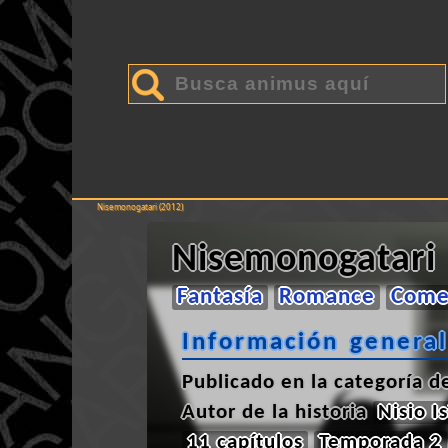
Nisemonogatari (2012)
Nisemonogatari
Fantasía
Romance
Come
Información general
Publicado en la categoría 
Autor de la historia
Nisio I
11 capítulos
Temporada 2