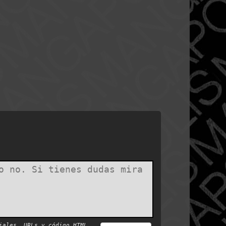
iales, URLs y código HTML.