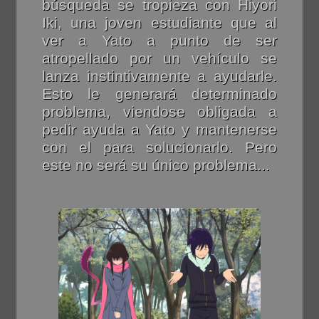
búsqueda se tropieza con Hiyori
Iki, una joven estudiante que al
ver a Yato a punto de ser
atropellado por un vehículo se
lanza instintivamente a ayudarle.
Esto le generará determinado
problema, viendose obligada a
pedir ayuda a Yato y mantenerse
con el para solucionarlo. Pero
este no será su único problema...