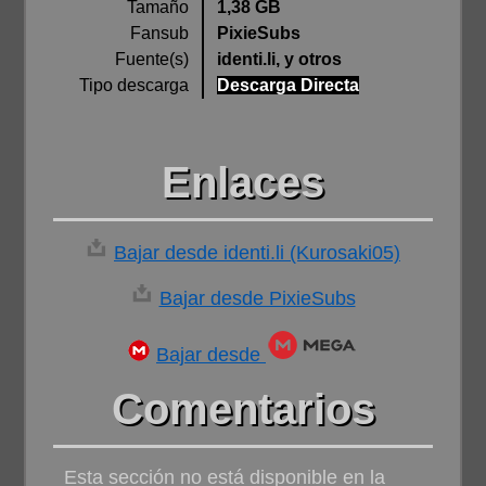
Tamaño
1,38 GB
Fansub
PixieSubs
Fuente(s)
identi.li, y otros
Tipo descarga
Descarga Directa
Enlaces
Bajar desde identi.li (Kurosaki05)
Bajar desde PixieSubs
Bajar desde
Comentarios
Esta sección no está disponible en la