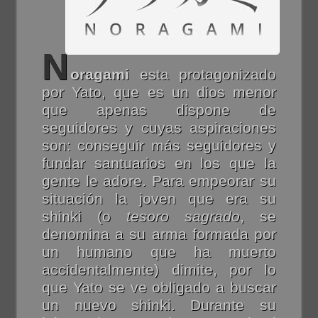
N
oragami
esta protagonizado
por Yato, que es un dios menor
que apenas dispone de
seguidores y cuyas aspiraciones
son: conseguir más seguidores y
fundar santuarios en los que la
gente le adore. Para empeorar su
situación la joven que era su
shinki (o
tesoro sagrado
, se
denomina a su arma formada por
un humano que ha muerto
accidentalmente) dimite, por lo
que Yato se ve obligado a buscar
un nuevo shinki. Durante su