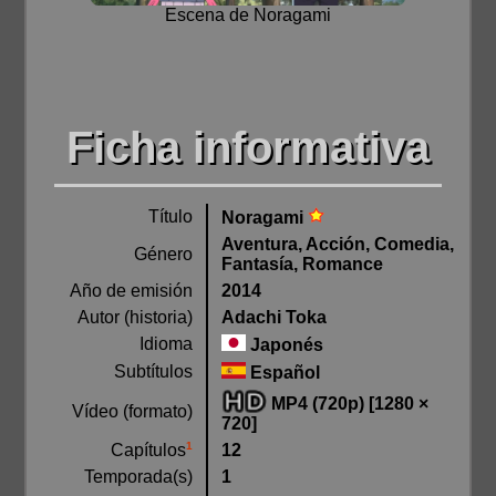
Escena de Noragami
Ficha informativa
Título
Noragami
Aventura, Acción, Comedia,
Género
Fantasía, Romance
Año de emisión
2014
Autor (historia)
Adachi Toka
Idioma
Japonés
Subtítulos
Español
MP4 (720p) [1280 ×
Vídeo (formato)
720]
1
12
Capítulos
Temporada(s)
1