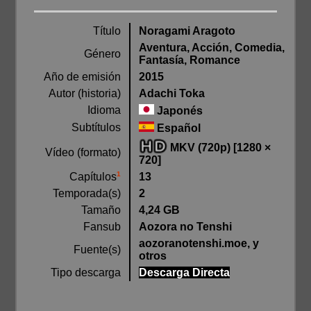
Título
Noragami Aragoto
Aventura, Acción, Comedia,
Género
Fantasía, Romance
Año de emisión
2015
Autor (historia)
Adachi Toka
Idioma
Japonés
Subtítulos
Español
MKV (720p) [1280 ×
Vídeo (formato)
720]
1
13
Capítulos
Temporada(s)
2
Tamaño
4,24 GB
Fansub
Aozora no Tenshi
aozoranotenshi.moe, y
Fuente(s)
otros
Tipo descarga
Descarga Directa