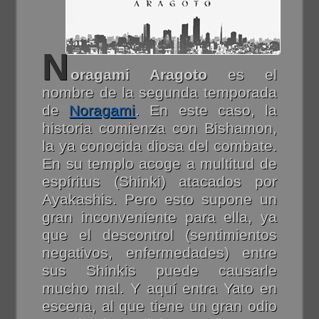
N
oragami Aragoto
es el
nombre de la segunda temporada
de
Noragami
. En este caso, la
historia comienza con Bishamon,
la ya conocida diosa del combate.
En su templo acoge a multitud de
espíritus (Shinki) atacados por
Ayakashis. Pero esto supone un
gran inconveniente para ella, ya
que el descontrol (sentimientos
negativos, enfermedades) entre
sus Shinkis puede causarle
mucho mal. Y aquí entra Yato en
escena, al que tiene un gran odio