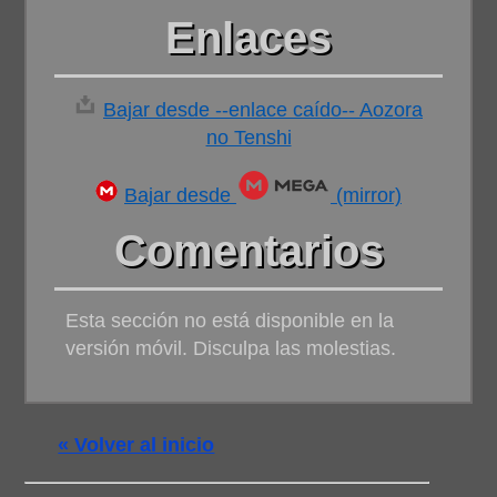
Enlaces
Bajar desde --enlace caído-- Aozora
no Tenshi
Bajar desde
(mirror)
Comentarios
Esta sección no está disponible en la
versión móvil. Disculpa las molestias.
« Volver al inicio