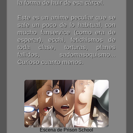
la forma de huir de esa cárcel.
Este es un anime peculiar que se
sale un poco de lo habitual, con
mucho fanservice (como era de
esperar), ecchi, fetichismos de
toda clase, torturas, planes
fallidos, sadomasoquismo...
Curioso cuanto menos.
Escena de Prison School