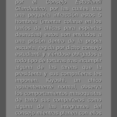
por el
Consejo Estudiantil
Clandestino
, por las cuales tras
una pequeña infracción estos 5
hombres (intentar colarse en los
baños de chicas para espiarlas
desnudas) estos son enviados a
una prisión dentro de la propia
escuela, regida por dicho consejo
estudiantil y viéndose obligados a
todo tipo de torturas tras incumplir
alguna de las tareas que la
presidenta y sus compañeras les
imponen. Kiyoshi, un chico
aparentemente normal, observa
los comportamientos masoquistas
de tanto sus compañeros como
alguna de las integrantes del
consejo mientras planea con ellos