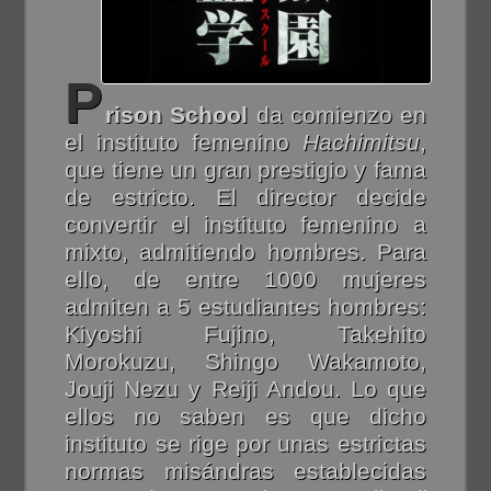
P
rison School
da comienzo en
el instituto femenino
Hachimitsu
,
que tiene un gran prestigio y fama
de estricto. El director decide
convertir el instituto femenino a
mixto, admitiendo hombres. Para
ello, de entre 1000 mujeres
admiten a 5 estudiantes hombres:
Kiyoshi Fujino, Takehito
Morokuzu, Shingo Wakamoto,
Jouji Nezu y Reiji Andou. Lo que
ellos no saben es que dicho
instituto se rige por unas estrictas
normas misándras establecidas