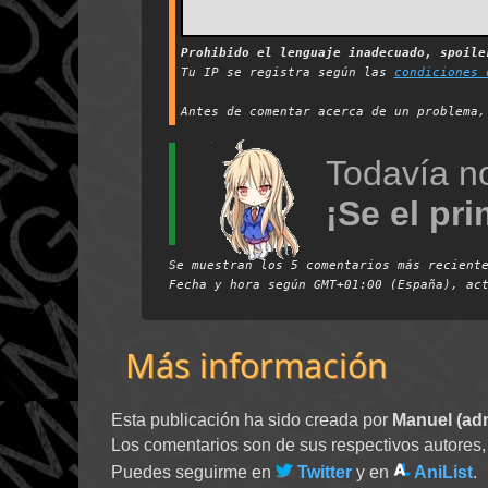
Prohibido el lenguaje inadecuado, spoil
Tu IP se registra según las
condiciones 
Antes de comentar acerca de un problema
Todavía n
¡Se el pr
Se muestran los 5 comentarios más recient
Fecha y hora según
GMT+01:00 (España)
, ac
Más información
Esta publicación ha sido creada por
Manuel (ad
Los comentarios son de sus respectivos autores,
Puedes seguirme en
Twitter
y en
AniList
.