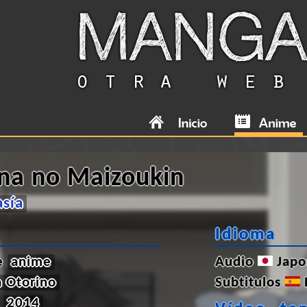
na no Maizoukin
asía
Idioma
de
anime
Audio
Japo
 Otorino
Subtitulos
2014