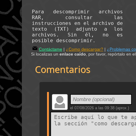
Para descomprimir archivos
RAR, consultar las
instrucciones en el archivo de
texto (TXT) adjunto a los
archivos. Sin él, no es
posible descomprimir.
Contáctame
|
¿Como descargar?
|
¿Problemas c
Si localizas un
enlace caído
, por favor, repórtalo en 
Comentarios
el
07/08/2026 a las 09:38
(aprox.)