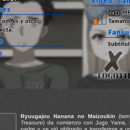
Vídeo, ta
ces
MP
com.es y otras
Tamaño 
ecta
.
Fans
s
Subtítu
g
Ryuugajou Nanana no Maizoukin
(tam
Treasure
) da comienzo con Jugo Yama, 
padre y se vió obligado a transferirse a