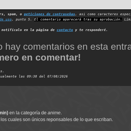
ers, spam, o
peticiones de contraseñas
, asi como caracteres espec
de uso
, punto 5.
El comentario aparecerá tras su aprobación.
Lími
,
notifícalo en la página de
contacto
y te responderé.
o hay comentarios en esta entr
imero en comentar!
es.
tualmente las 09:38 del 07/08/2026
min)
en la categoría de
anime
.
 los cuales son únicos reponsables de lo que escriban.