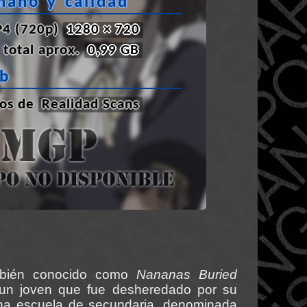
maño y calidad
4 (720p)
1280 × 720
total aprox.
0,99 GB
ub
los de
Realidad Scans
bién conocido como
Nananas Buried
un joven que fue desheredado por su
 una escuela de secundaria, denominada