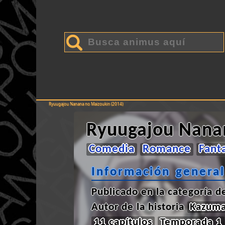
Ryuugajou Nanana no Maizoukin (2014)
Ryuugajou Nana
Comedia
Romance
Fant
Información general
Publicado en la categoría 
Autor de la historia
Kazuma
11 capítulos
Temporada 1