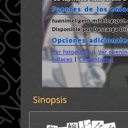
Fuentes de los enla
tuanimeligero-mf.blogspot.
Disponible por
Descarga Dir
Opciones adicionale
Ver fotograma
|
Ver openin
Enlaces
|
Comentarios
Sinopsis