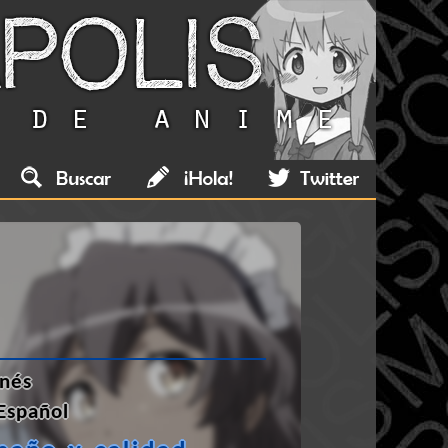
nés
Español