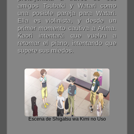
amigos Tsubaki y Watari como
una posible pareja para Watari.
Ella es violinista, y desde un
primer momento cautiva a Arima.
Kaori intentará que vuelva a
retomar el piano, intentando que
supere sus miedos.
Escena de Shigatsu wa Kimi no Uso