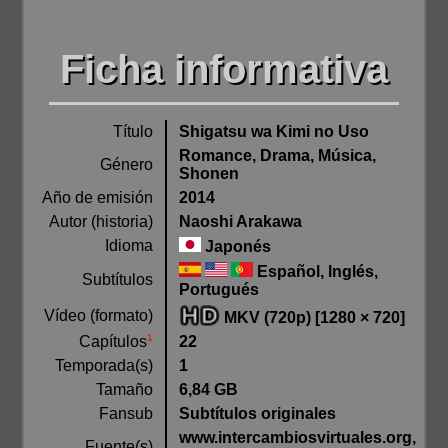
Ficha informativa
Título
Shigatsu wa Kimi no Uso
Romance, Drama, Música,
Género
Shonen
Año de emisión
2014
Autor (historia)
Naoshi Arakawa
Idioma
Japonés
Español, Inglés,
Subtítulos
Portugués
Vídeo (formato)
MKV (720p) [1280 × 720]
1
22
Capítulos
Temporada(s)
1
Tamaño
6,84 GB
Fansub
Subtítulos originales
www.intercambiosvirtuales.org,
Fuente(s)