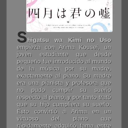
S
higatsu wa Kimi no Uso
empieza con Arima Kousei, un
joven estudiante que desde
pequeño fue introducido al mundo
de la música por su madre,
exactamente al piano. Su madre
era una pianista y profesora que
no pudo cumplir su sueño
respecto al piano, y por tanto trató
que su hijo cumpliera su sueño.
Esto convirtió a Arima en un
virtuoso del piano que
rápidamente adquirió fama entre