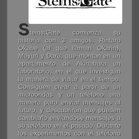
S
teins;Gate comienza su
historia con 3 amigos, Rintaro
Okabe (al que llaman Okarin),
Mayuri y Daru, que montan en un
apartamento de Akihabara un
laboratorio, en el que investigan
la manera de viajar en el tiempo.
Consiguen crear a partir de un
microondas y un teléfono una
manera para enviar mensajes al
futuro, y descubrirán que pueden
cambiarlo enviandose mensajes a
su teléfono en el pasado. Durante
los experimentos con el teléfono