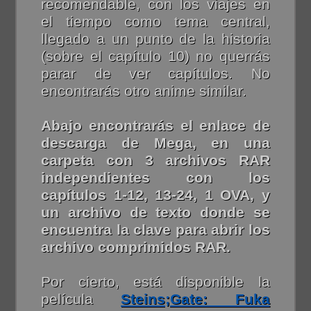
recomendable, con los viajes en
el tiempo como tema central,
llegado a un punto de la historia
(sobre el capítulo 10) no querrás
parar de ver capítulos. No
encontrarás otro anime similar.
Abajo encontrarás el enlace de
descarga de Mega, en una
carpeta con 3 archivos RAR
independientes con los
capítulos 1-12, 13-24, 1 OVA, y
un archivo de texto donde se
encuentra la clave para abrir los
archivo comprimidos RAR.
Por cierto, está disponible la
película
Steins;Gate: Fuka