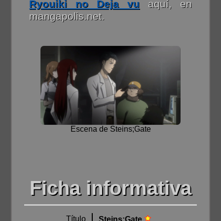
Ryouiki no Deja vu
aquí, en
mangapolis.net.
Escena de Steins;Gate
Ficha informativa
Título
Steins;Gate