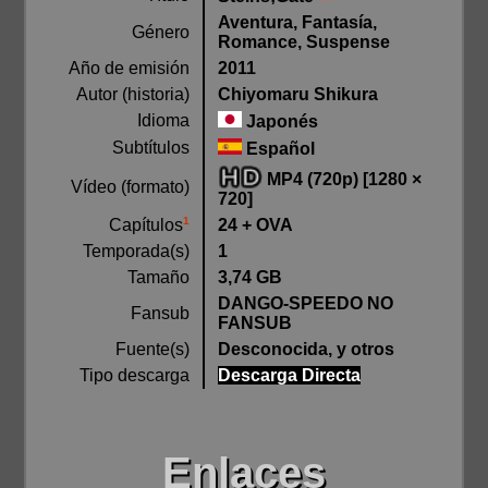
Aventura, Fantasía,
Género
Romance, Suspense
Año de emisión
2011
Autor (historia)
Chiyomaru Shikura
Idioma
Japonés
Subtítulos
Español
MP4 (720p) [1280 ×
Vídeo (formato)
720]
1
24 + OVA
Capítulos
Temporada(s)
1
Tamaño
3,74 GB
DANGO-SPEEDO NO
Fansub
FANSUB
Fuente(s)
Desconocida, y otros
Tipo descarga
Descarga Directa
Enlaces