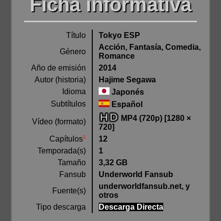
Ficha informativa
Título
Tokyo ESP
Acción, Fantasía, Comedia,
Género
Romance
Año de emisión
2014
Autor (historia)
Hajime Segawa
Idioma
Japonés
Subtítulos
Español
MP4 (720p) [1280 ×
Vídeo (formato)
720]
1
12
Capítulos
Temporada(s)
1
Tamaño
3,32 GB
Fansub
Underworld Fansub
underworldfansub.net, y
Fuente(s)
otros
Tipo descarga
Descarga Directa