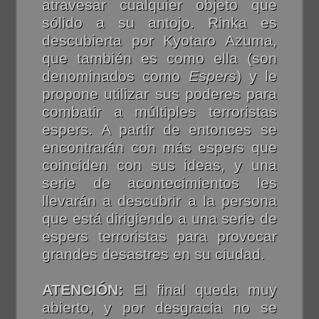
atravesar cualquier objeto que
sólido a su antojo. Rinka es
descubierta por Kyotaro Azuma,
que también es como ella (son
denominados como
Espers
) y le
propone utilizar sus poderes para
combatir a múltiples terroristas
espers. A partir de entonces se
encontrarán con más espers que
coinciden con sus ideas, y una
serie de acontecimientos les
llevarán a descubrir a la persona
que está dirigiendo a una serie de
espers terroristas para provocar
grandes desastres en su ciudad.
ATENCIÓN:
El final queda muy
abierto, y por desgracia no se