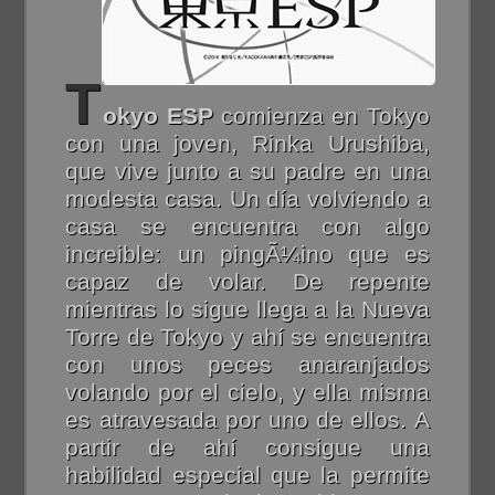
T
okyo ESP
comienza en Tokyo
con una joven, Rinka Urushiba,
que vive junto a su padre en una
modesta casa. Un día volviendo a
casa se encuentra con algo
increible: un pingÃ¼ino que es
capaz de volar. De repente
mientras lo sigue llega a la Nueva
Torre de Tokyo y ahí se encuentra
con unos peces anaranjados
volando por el cielo, y ella misma
es atravesada por uno de ellos. A
partir de ahí consigue una
habilidad especial que la permite