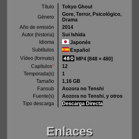
Título
Tokyo Ghoul
Gore, Terror, Psicológico,
Género
Drama
Año de emisión
2014
Autor (historia)
Sui Ishida
Idioma
Japonés
Subtítulos
Español
Vídeo (formato)
MP4 [848 × 480]
1
12
Capítulos
Temporada(s)
1
Tamaño
1,16 GB
Fansub
Aozora no Tenshi
Fuente(s)
Aozora no Tenshi, y otros
Tipo descarga
Descarga Directa
Enlaces