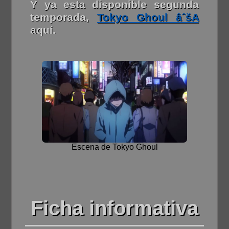
Y ya esta disponible segunda
temporada,
Tokyo Ghoul âˆšA
aquí.
Escena de Tokyo Ghoul
Ficha informativa