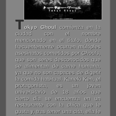
T
okyo Ghoul
comienza en la
ciudad con el nombre
mencionado en el título, donde
frecuentemente ocurren múltiples
asesinatos cometidos por
Ghouls
,
que son seres desconocidos que
se alimentan de carne humana,
ya que no son capaces de digerir
la comida habitual. Kaneki Ken, el
protagonista, es un joven
universitario de 18 años que
cierto día se encuentra en un
restaurante con la chica que le
gusta y, tras tener una cita, ella le