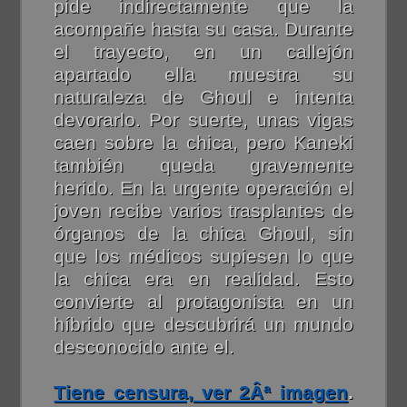
pide indirectamente que la
acompañe hasta su casa. Durante
el trayecto, en un callejón
apartado ella muestra su
naturaleza de Ghoul e intenta
devorarlo. Por suerte, unas vigas
caen sobre la chica, pero Kaneki
también queda gravemente
herido. En la urgente operación el
joven recibe varios trasplantes de
órganos de la chica Ghoul, sin
que los médicos supiesen lo que
la chica era en realidad. Esto
convierte al protagonista en un
híbrido que descubrirá un mundo
desconocido ante el.
Tiene censura, ver 2Âª imagen
.