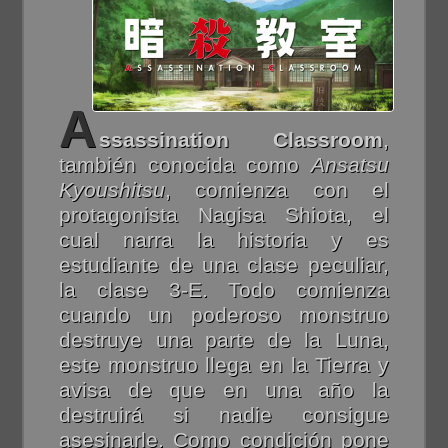
A
ssassination Classroom
,
también conocida como
Ansatsu
Kyoushitsu
, comienza con el
protagonista Nagisa Shiota, el
cual narra la historia y es
estudiante de una clase peculiar,
la clase 3-E. Todo comienza
cuando un poderoso monstruo
destruye una parte de la Luna,
este monstruo llega en la Tierra y
avisa de que en una año la
destruirá si nadie consigue
asesinarle. Como condición pone