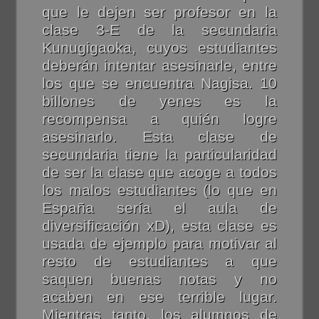
que le dejen ser profesor en la
clase 3-E de la secundaria
Kunugigaoka, cuyos estudiantes
deberán intentar asesinarle, entre
los que se encuentra Nagisa. 10
billones de yenes es la
recompensa a quién logre
asesinarlo. Esta clase de
secundaria tiene la particularidad
de ser la clase que acoge a todos
los malos estudiantes (lo que en
España sería el aula de
diversificación xD), esta clase es
usada de ejemplo para motivar al
resto de estudiantes a que
saquen buenas notas y no
acaben en ese terrible lugar.
Mientras tanto, los alumnos de