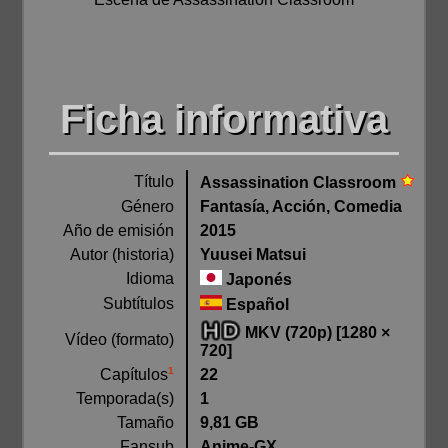
Ficha informativa
Título
Assassination Classroom
Género
Fantasía, Acción, Comedia
Año de emisión
2015
Autor (historia)
Yuusei Matsui
Idioma
Japonés
Subtítulos
Español
MKV (720p) [1280 ×
Vídeo (formato)
720]
1
22
Capítulos
Temporada(s)
1
Tamaño
9,81 GB
Fansub
Anime-GX