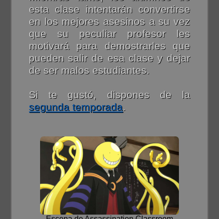
esta clase intentarán convertirse
en los mejores asesinos a su vez
que su peculiar profesor les
motivará para demostrarles que
pueden salir de esa clase y dejar
de ser malos estudiantes.
Si te gustó, dispones de la
segunda temporada
.
Escena de Assassination Classroom